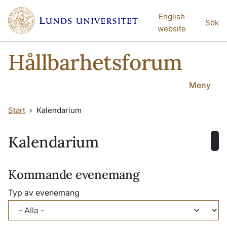
Hoppa till huvudinnehåll
Hoppa till huvudinnehåll
English
Sök
website
Hållbarhetsforum
Meny
Start
Kalendarium
Kalendarium
Kommande evenemang
Typ av evenemang